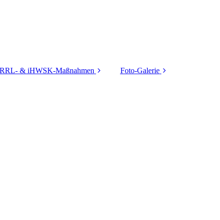
RRL- & iHWSK-Maßnahmen
Foto-Galerie
RRL-Maßnahmen
technische
Ausstattung
HWSK-Maßnahmen
Gewässeraufnahmen
Der Biber unser
Freund