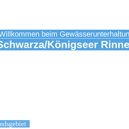
Willkommen beim Gewässerunterhaltu
Schwarza/Königseer R
inn
GUV 16
ndsgebiet