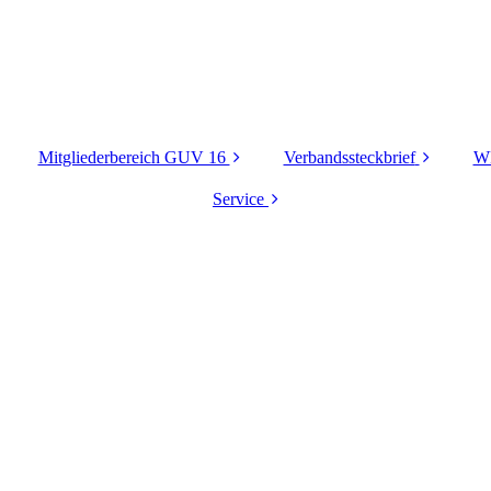
Mitgliederbereich GUV 16
Verbandssteckbrief
W
Vorstand
Service
Aufgaben und Ziele
W
Verbandsversammlun
Informationen zum
Geschäftsführung -
g
Download
Mitarbeiter - Vorstand
i
Kontakt & Anfahrt
Verbandsgebiet
Sitemap
Satzung
Datenschutz
Impressum