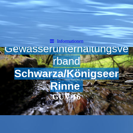
Herzlich Willkommen
beim
Informationen
Gewässerunterhaltungsve
rband
Schwarza/Königseer
R
inne
GUV 16